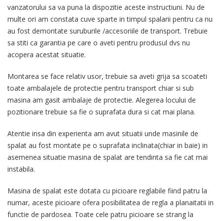
vanzatorului sa va puna la dispozitie aceste instructiuni. Nu de
multe ori am constata cuve sparte in timpul spalarii pentru ca nu
au fost demontate suruburile /accesoriile de transport. Trebuie
sa stiti ca garantia pe care o aveti pentru produsul dvs nu
acopera acestat situatie.
Montarea se face relativ usor, trebuie sa aveti grija sa scoateti
toate ambalajele de protectie pentru transport chiar si sub
masina am gasit ambalaje de protectie. Alegerea locului de
pozitionare trebuie sa fie o suprafata dura si cat mai plana.
Atentie insa din experienta am avut situatii unde masinile de
spalat au fost montate pe o suprafata inclinata(chiar in baie) in
asemenea situatie masina de spalat are tendinta sa fie cat mai
instabila.
Masina de spalat este dotata cu picioare reglabile fiind patru la
numar, aceste picioare ofera posibilitatea de regla a planaitatii in
functie de pardosea. Toate cele patru picioare se strang la