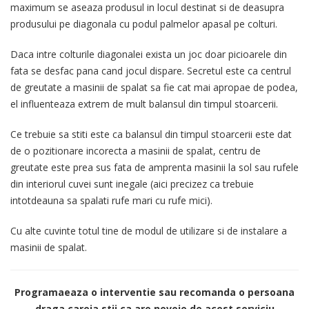
maximum se aseaza produsul in locul destinat si de deasupra
produsului pe diagonala cu podul palmelor apasal pe colturi.
Daca intre colturile diagonalei exista un joc doar picioarele din
fata se desfac pana cand jocul dispare. Secretul este ca centrul
de greutate a masinii de spalat sa fie cat mai apropae de podea,
el influenteaza extrem de mult balansul din timpul stoarcerii.
Ce trebuie sa stiti este ca balansul din timpul stoarcerii este dat
de o pozitionare incorecta a masinii de spalat, centru de
greutate este prea sus fata de amprenta masinii la sol sau rufele
din interiorul cuvei sunt inegale (aici precizez ca trebuie
intotdeauna sa spalati rufe mari cu rufe mici).
Cu alte cuvinte totul tine de modul de utilizare si de instalare a
masinii de spalat.
Programaeaza o interventie sau recomanda o persoana
draga careia stii ca are nevoie de acest serviciu